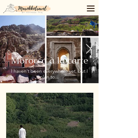
Morocco à la carte
I haven't been everywhere yet, but I
plan to...