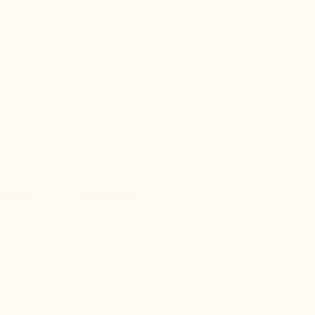
 Ihre Fragen.
 in Marokko. Wir bieten eine
okkotravel steht für einen
 gut aufgehoben fühlen und
ebook
Instagram
©2024 Marokkotravel.com