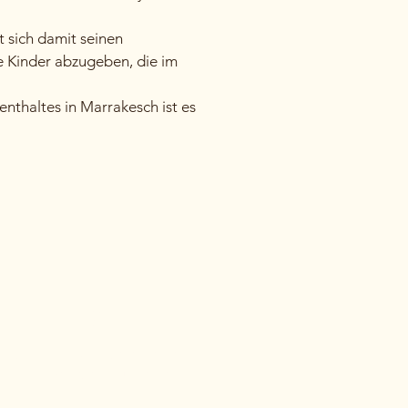
 sich damit seinen
e Kinder abzugeben, die im
nthaltes in Marrakesch ist es
 Ihre Fragen.
 in Marokko. Wir bieten eine
okkotravel steht für einen