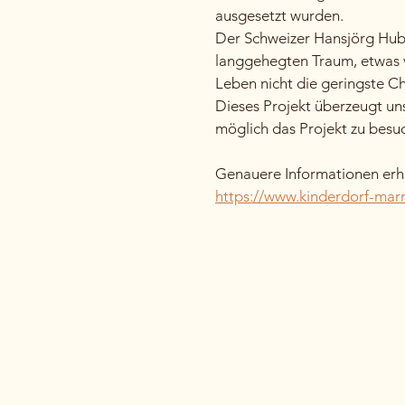
ausgesetzt wurden.
Der Schweizer Hansjörg Hube
langgehegten Traum, etwas v
Leben nicht die geringste C
Dieses Projekt überzeugt uns
möglich das Projekt zu besu
Genauere Informationen erha
https://www.kinderdorf-marr
Kontaktieren
Marokkotravel bzw. Voyages-Tfil
breite Palette an professione
besonderen, persönlichen Reisest