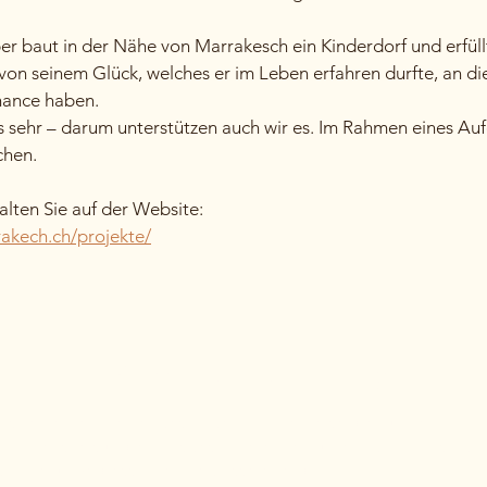
r baut in der Nähe von Marrakesch ein Kinderdorf und erfüllt
on seinem Glück, welches er im Leben erfahren durfte, an di
hance haben.
 sehr – darum unterstützen auch wir es. Im Rahmen eines Aufe
chen.
lten Sie auf der Website:
akech.ch/projekte/
Sie uns! Wir beantworten sehr gerne alle
 ist eine im familienbesitz befindliche Reiseagentur mit Sitz
llen Dienstleistungen insbesondere im Süden Marokkos. Mar
il, der unvergessliche Erlebnisse ermöglicht.